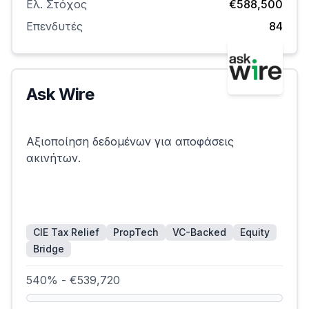
Ελ. Στόχος
€588,500
Επενδυτές
84
Ask Wire
Επιτυχημένη
Αξιοποίηση δεδομένων για αποφάσεις
ακινήτων.
CIE Tax Relief
PropTech
VC-Backed
Equity
Bridge
540% - €539,720