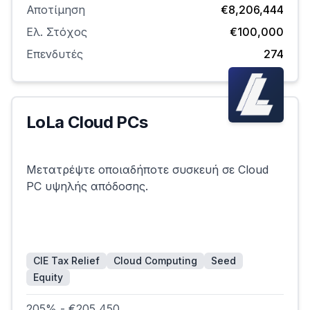
Αποτίμηση
€8,206,444
Ελ. Στόχος
€100,000
Επενδυτές
274
LoLa Cloud PCs
Επιτυχημένη
Μετατρέψτε οποιαδήποτε συσκευή σε Cloud
PC υψηλής απόδοσης.
CIE Tax Relief
Cloud Computing
Seed
Equity
205% - €205,450