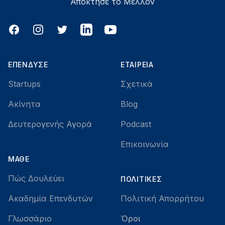
Απόκτησε το Μέλλον
Facebook
Instagram
Twitter
LinkedIn
YouTube
ΕΠΈΝΔΥΣΕ
ΕΤΑΙΡΕΊΑ
Startups
Σχετικά
Ακίνητα
Blog
Δευτερογενής Αγορά
Podcast
Επικοινωνία
ΜΆΘΕ
Πώς Δουλεύει
ΠΟΛΙΤΙΚΈΣ
Ακαδημία Επενδυτών
Πολιτική Απορρήτου
Γλωσσάριο
Όροι