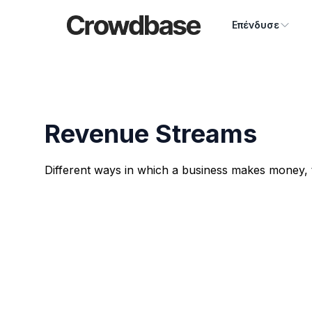
Crowdbase logo
Επένδυσε
Revenue Streams
Different ways in which a business makes money, th