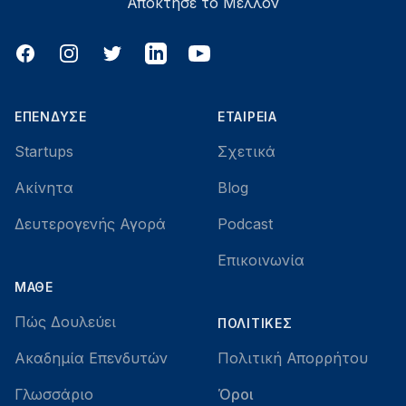
Απόκτησε το Μέλλον
Facebook
Instagram
Twitter
LinkedIn
YouTube
ΕΠΈΝΔΥΣΕ
ΕΤΑΙΡΕΊΑ
Startups
Σχετικά
Ακίνητα
Blog
Δευτερογενής Αγορά
Podcast
Επικοινωνία
ΜΆΘΕ
Πώς Δουλεύει
ΠΟΛΙΤΙΚΈΣ
Ακαδημία Επενδυτών
Πολιτική Απορρήτου
Γλωσσάριο
Όροι