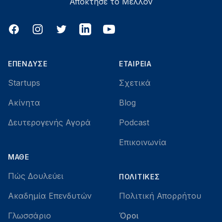
Απόκτησε το Μέλλον
Facebook
Instagram
Twitter
LinkedIn
YouTube
ΕΠΈΝΔΥΣΕ
ΕΤΑΙΡΕΊΑ
Startups
Σχετικά
Ακίνητα
Blog
Δευτερογενής Αγορά
Podcast
Επικοινωνία
ΜΆΘΕ
Πώς Δουλεύει
ΠΟΛΙΤΙΚΈΣ
Ακαδημία Επενδυτών
Πολιτική Απορρήτου
Γλωσσάριο
Όροι