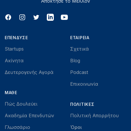
Απόκτησε το Μέλλον
Facebook
Instagram
Twitter
LinkedIn
YouTube
ΕΠΈΝΔΥΣΕ
ΕΤΑΙΡΕΊΑ
Startups
Σχετικά
Ακίνητα
Blog
Δευτερογενής Αγορά
Podcast
Επικοινωνία
ΜΆΘΕ
Πώς Δουλεύει
ΠΟΛΙΤΙΚΈΣ
Ακαδημία Επενδυτών
Πολιτική Απορρήτου
Γλωσσάριο
Όροι